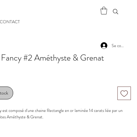
CONTACT
Se connecter
t Fancy #2 Améthyste & Grenat
stock
y est composé d'une chaine Rectangle en or laminée 14 carats liée par un
ites Améthyste & Grenat.
thyste & Grenat
res : 2.5 mm