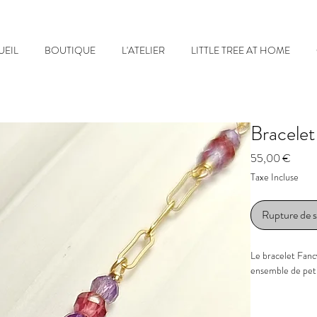
UEIL
BOUTIQUE
L'ATELIER
LITTLE TREE AT HOME
Bracele
Prix
55,00 €
Taxe Incluse
Rupture de 
Le bracelet Fanc
ensemble de pet
- Pierres : Amé
- Taille des pier