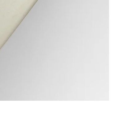
puissance de la v
*La pierre grenat
libérer de schém
combattre le déco
favorise le resp
de persécution.
*le grenat permet