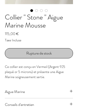
Collier " Stone " Aigue
Marine Mousse
Prix
115,00 €
Taxe Incluse
Rupture de stock
Ce collier est conçu en Vermeil (Argent 925
plaqué or 5 microns) et présente une Aigue
Marine soigneusement sertie.
- Pierre : Aigue Marine
Aigue Marine
- Taille de la pierre : 13 x 11 x 3 mm
- Couleur : Bleu foncé
“ Engagement & Fidélité ” - chakra gorge & 3eme
- Longueur : 39.5 cm ajustable à 41.5 cm (peut
Conseils d'entretien
oeil
être ajusté sur demande)