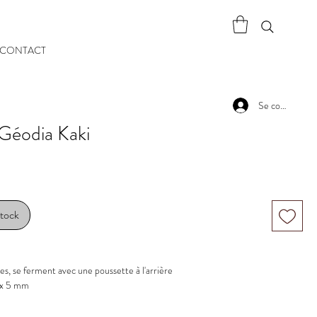
CONTACT
Se connecter
Géodia Kaki
stock
es, se ferment avec une poussette à l'arrière
7 x 5 mm
 kaki
es d'oreilles : 32 mm