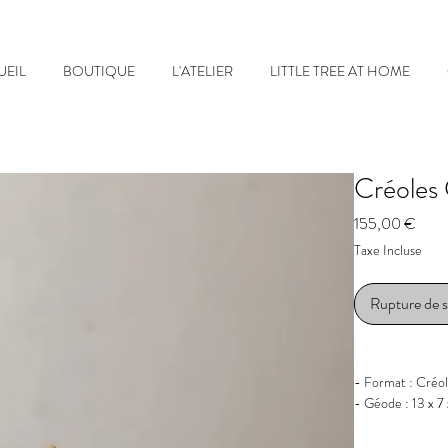
UEIL
BOUTIQUE
L'ATELIER
LITTLE TREE AT HOME
Créoles 
Prix
155,00 €
Taxe Incluse
Rupture de 
- Format : Créol
- Géode : 13 x 
- Couleur : Vert
- Longueur Boucl