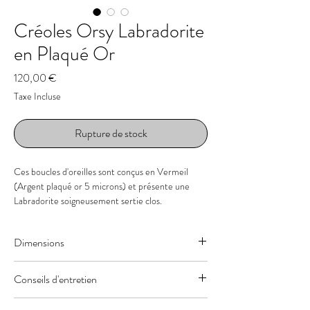
Créoles Orsy Labradorite
en Plaqué Or
Prix
120,00 €
Taxe Incluse
Rupture de stock
Ces boucles d'oreilles sont conçus en Vermeil
(Argent plaqué or 5 microns) et présente une
Labradorite soigneusement sertie clos.
Les boucles sont martelées à la main sur tout le
pourtour de l'anneau et également sur la puce
Dimensions
d'oreille. Elles s'attachent à l'aide d'un papillon à
l'arrière du lobe.
Les boucles présentent une dimension d'environ
La Labradorite présente des reflets bleus
Conseils d'entretien
3x46mm. Les Labradorites mesurent
flash magnifique.
approximativement 6 mm . Sa couleur est un
La Labradorite fait partie des pierres de
Les boucles sont confectionnés en Argent 925