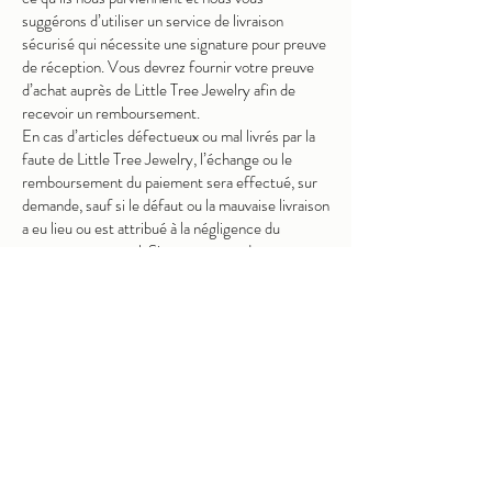
suggérons d’utiliser un service de livraison
sécurisé qui nécessite une signature pour preuve
de réception. Vous devrez fournir votre preuve
d’achat auprès de Little Tree Jewelry afin de
recevoir un remboursement.
En cas d’articles défectueux ou mal livrés par la
faute de Little Tree Jewelry, l’échange ou le
remboursement du paiement sera effectué, sur
demande, sauf si le défaut ou la mauvaise livraison
a eu lieu ou est attribué à la négligence du
transporteur postal. Si une commande est reçue
endommagée, veuillez ne pas accepter la
livraison. Si vous vous rendez compte qu’une
commande est endommagée après l’ouverture du
colis, veuillez photographier immédiatement
l’article endommagé et nous en informer dès que
possible. Veuillez noter que nous assurons toutes
les commandes contre les dommages pendant le
transport. Aucune réclamation ne sera acceptée
après 3 jours ouvrables.
Veuillez noter que les frais de douane