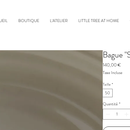
UEIL
BOUTIQUE
L'ATELIER
LITTLE TREE AT HOME
Bague "
Prix
140,00 €
Taxe Incluse
Taille
*
50
Quantité
*