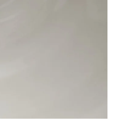
nous sommes à v
dédiées aux Cons
disposez d'un dél
satisfaction est n
Votre expérience 