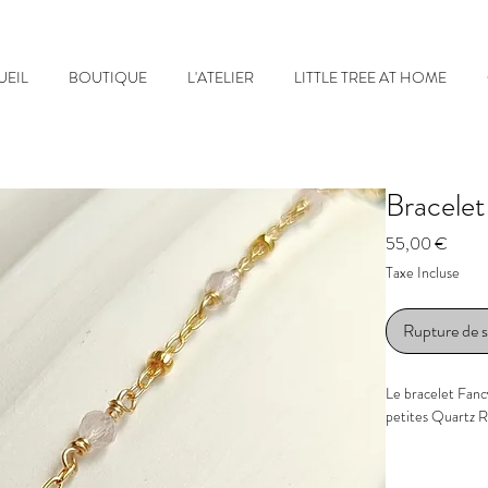
UEIL
BOUTIQUE
L'ATELIER
LITTLE TREE AT HOME
Bracele
Prix
55,00 €
Taxe Incluse
Rupture de 
Le bracelet Fanc
petites Quartz Ro
- Pierre : Quart
- Taille des pier