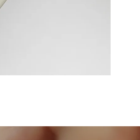
sentiments négati
rend les relation
facilement aux au
des blessures émo
faire confiance 
*Si vous avez le 
également vous a
Tout en douceur,
Pierre de l’amour
essentiel de s’a
Vous l’aurez comp
souvent, on dit 
savoir ; la tendre
un quartz rose, m
trouver la sages