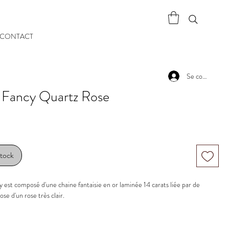
CONTACT
Se connecter
t Fancy Quartz Rose
stock
y est composé d'une chaine fantaisie en or laminée 14 carats liée par de
se d'un rose très clair.
z rose
res : 2 mm