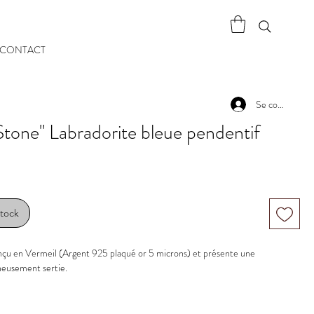
CONTACT
Se connecter
"Stone" Labradorite bleue pendentif
stock
onçu en Vermeil (Argent 925 plaqué or 5 microns) et présente une
neusement sertie.
orite
erre : 16 x 15 x 6 mm