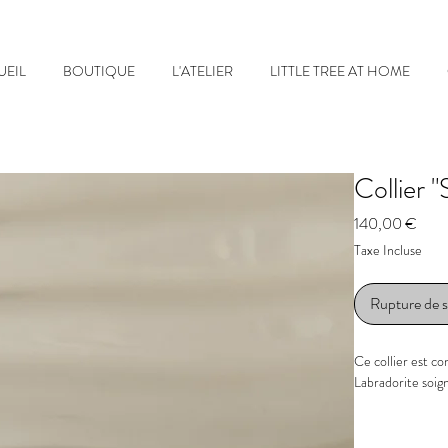
UEIL
BOUTIQUE
L'ATELIER
LITTLE TREE AT HOME
Collier 
Prix
140,00 €
Taxe Incluse
Rupture de 
Ce collier est c
Labradorite soig
- Pierre : Labrad
- Taille de la pi