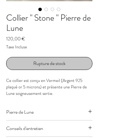
Collier " Stone " Pierre de
Lune
Prix
120,00 €
Taxe Incluse
Rupture de stock
Ce collier est conçu en Vermeil (Argent 925
plaqué or 5 microns) et présente une Pierre de
Lune soigneusement sertie.
- Pierre : Pierre de Lune
Pierre de Lune
- Taille de la pierre : 13 x 11 x 5 mm
- Couleur : Blanche aux reflets bleutés
“ Sacré féminin ” : - chakra Sacré
- Longueur : 39.5 cm ajustable à 41.5 cm (peut
Conseils d'entretien
stimuler la créativité et l’intuition
être ajusté sur demande)
Encourage le changement