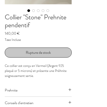
Collier "Stone" Prehnite
pendentif
Prix
140,00 €
Taxe Incluse
Rupture de stock
Ce collier est conçu en Vermeil (Argent 925
plaqué or 5 microns) et présente une Préhnite
soigneusement sertie.
- Pierre : Prehnite
Prehnite
- Taille de la pierre : 16 x 14 x 4 mm
- Couleur : Vert d'eau
“ Renaissance & Renouveau ” - chakra du coeur &
- Longueur : 45 cm ou 50 cm au choix
Conseils d'entretien
Plexus solaire
- Chaine : Acier inoxydable