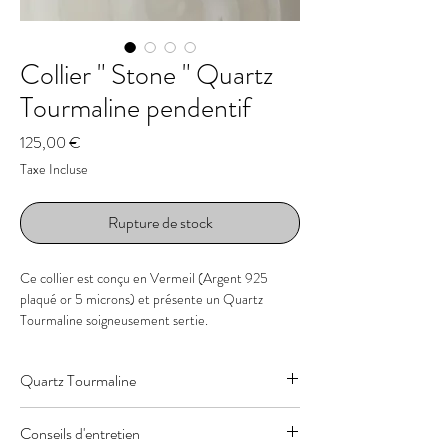
Collier " Stone " Quartz
Tourmaline pendentif
Prix
125,00 €
Taxe Incluse
Rupture de stock
Ce collier est conçu en Vermeil (Argent 925
plaqué or 5 microns) et présente un Quartz
Tourmaline soigneusement sertie.
- Pierre : Quartz Tourmaline
Quartz Tourmaline
- Taille de la pierre : 11 x 11 x 2 mm
- Couleur : Transparent aux aiguilles noires
“ Rester dans sa verticalité ” - chakra racine
- Longueur : 45 cm ou 50 cm au choix
Conseils d'entretien
Neutralise les ondes magnétiques
- Chaine : Acier inoxydable