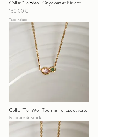
Collier "Toi+Moi" Onyx vert et Péridot
Prix
160,00 €
Taxe Incluse
Collier "Toi+Moi" Tourmaline rose et verte
Rupture de stock