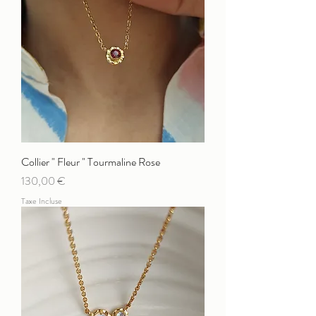
Collier " Fleur " Tourmaline Rose
Prix
130,00 €
Taxe Incluse